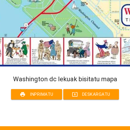
Washington dc lekuak bisitatu mapa
print
system_update_alt
INPRIMATU
DESKARGATU