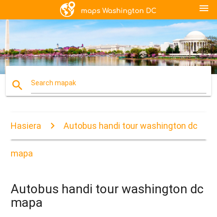
menu
search
Search mapak
Hasiera
Autobus handi tour washington dc
mapa
Autobus handi tour washington dc
mapa